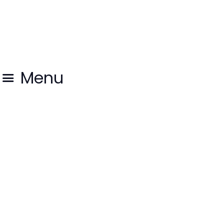
HOME
AKTUELLES
ÜBER UNS
Menu
GOTTESDIENST
GEMEINDE LEBEN
YOUTH
Diakonie
KONTAKT