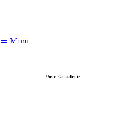
HOME
AKTUELLES
ÜBER UNS
Menu
GOTTESDIENST
GEMEINDE LEBEN
Unsere Gottesdienste
YOUTH
KONTAKT