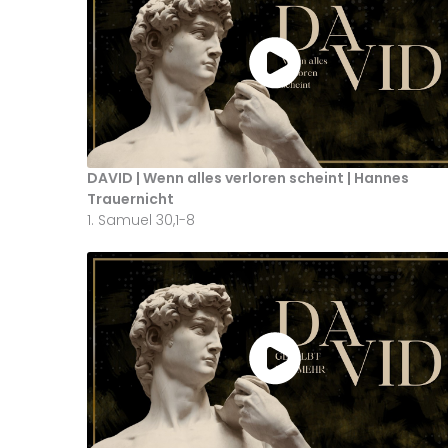
DAVID | Wenn alles verloren scheint | Hannes
Trauernicht
1. Samuel 30,1-8