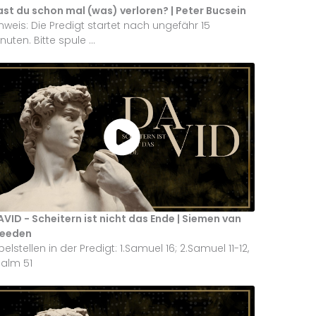
st du schon mal (was) verloren? | Peter Bucsein
nweis: Die Predigt startet nach ungefähr 15
nuten. Bitte spule ...
VID - Scheitern ist nicht das Ende | Siemen van
reeden
belstellen in der Predigt: 1.Samuel 16; 2.Samuel 11-12,
salm 51