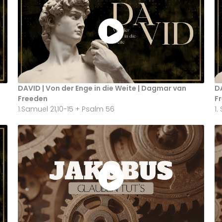
DAVID | Von der Enge in die Weite | Dagmar van
DA
Freeden
F
1.Samuel 21,10-15 + Psalm 56
1.