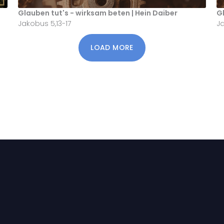
Glauben tut's - wirksam beten | Hein Daiber
Gl
Jakobus 5,13-17
Ja
LOAD MORE