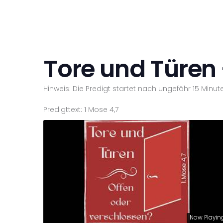
Tore und Türen 
Hinweis: Die Predigt startet nach ungefähr 15 Minute
Predigttext: 1 Mose 4,7
Now Playin