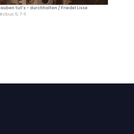
auben tut's - durchhalten / Friedel Lisse
kobus 5, 7-11