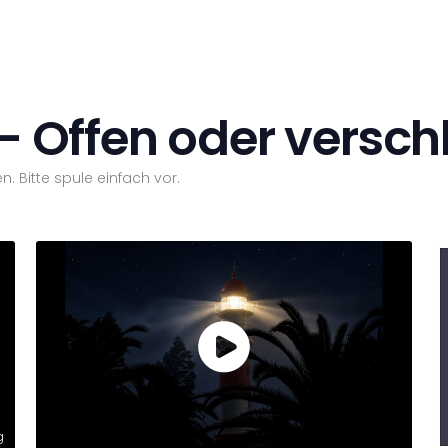
- Offen oder versch
n. Bitte spule einfach vor.
g