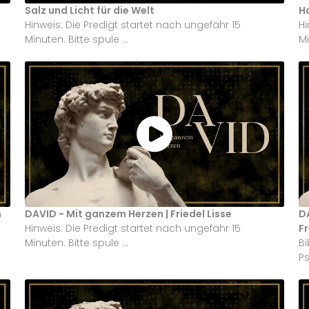
Salz und Licht für die Welt
Ha
Hinweis: Die Predigt startet nach ungefähr 15
Hi
Minuten. Bitte spule ...
Mi
n
DAVID - Mit ganzem Herzen | Friedel Lisse
DA
Hinweis: Die Predigt startet nach ungefähr 15
F
Minuten. Bitte spule ...
Bi
P