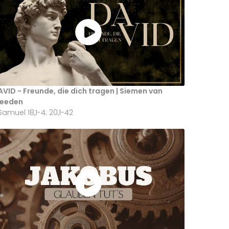
VID - Freunde, die dich tragen | Siemen van
reeden
 Samuel 18,1-4; 20,1-42