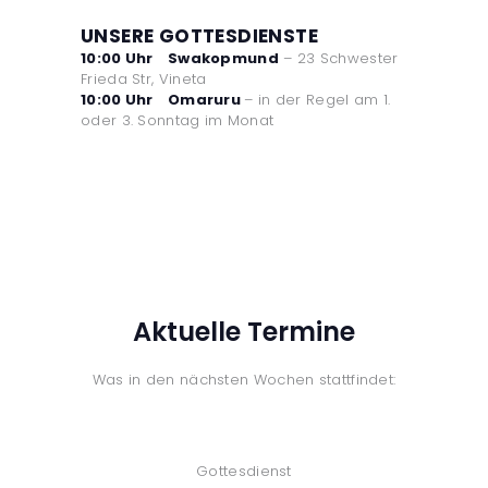
UNSERE GOTTESDIENSTE
10:00 Uhr Swakopmund
– 23 Schwester
Frieda Str, Vineta
10:00 Uhr Omaruru
– in der Regel am 1.
oder 3. Sonntag im Monat
Aktuelle Termine
Was in den nächsten Wochen stattfindet:
Gottesdienst