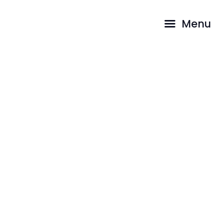
HOME
Menu
AKTUELLES
ÜBER UNS
GOTTESDIENST
GEMEINDE LEBEN
YOUTH
KONTAKT